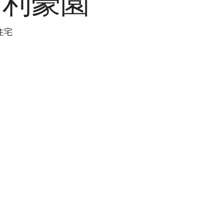
多利豪園
 住宅