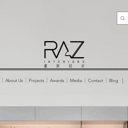
About Us
Projects
Awards
Media
Contact
Blog