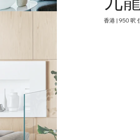
九
香港 | 950 呎