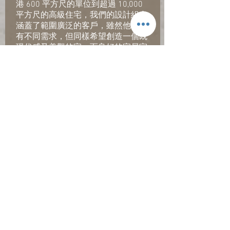
港 600 平方尺的單位到超過 10,000
平方尺的高級住宅，我們的設計組合
涵蓋了範圍廣泛的客戶，雖然他們各
有不同需求，但同樣希望創造一個既
現代感又美觀的家。而良好的家居室
內設計，可締造舒適的生活環境，讓
您在家時的感覺煥然一新。立即
按此
瀏覽
我們為香港和中國大陸的現代公
寓和高級住宅定製的住宅室內設計服
務。
雕塑美學與居家舒適相得益彰
對於香港較小的住宅單位，RAZ
Interior的團隊旨在通過房間佈局和定
向線條等設計特徵，來優化您的家居
空間。我們經驗豐富的室內設計師團
隊可以為您創造出具功能性，但視覺
上令人驚嘆的住宅室內設計；此外在
裝潢上，我們的室內設計師團隊亦可
以通過複雜的照明、配色方案、紋
理、訂製設計的家具和最後的潤色，