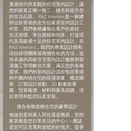
通過現代而直觀的住宅室內設計，讓
您的家真正獨一無二，補充和提升您
的生活品質。 RAZ Interiors是一家總
部位於香港的全方位家居室內設計工
作室，我們會根據每位客戶的喜好、
生活習慣、單位面積和預算，打造現
代及高級感十足的住宅室內設計。在
RAZ Interiors，我們的專業設計師和
項目經理團隊採用個性化的方法，提
供卓越的高級住宅室內設計服務和裝
潢施工管理解決方案，滿足您的各種
需求。我們的室內設計流程包括香港
和中國內地住宅的現場測量、概念開
發、訂製設計規劃、3D 動畫效果
圖、預算報價、材料和家具採購、項
目管理和監控以及安裝。
適合各種規模住宅的豪華設計
​無論您是與家人同住還是獨居，您的
家居都是您日常生活的中心——應該
是您可以充電和放鬆的好地方。從香