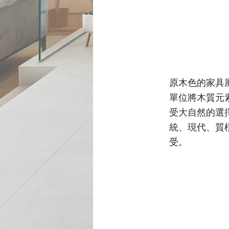
原木色的家具
單位將木質元
受大自然的選
統、現代、質
受。