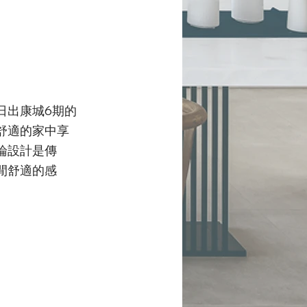
日出康城6期的
舒適的家中享
論設計是傳
閒舒適的感