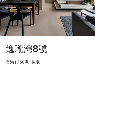
逸瓏灣8號
香港 | 750呎 | 住宅